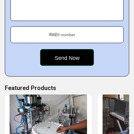
सुनिश्चित करण्यासाठी आमचे पर्यवेक्षक कामाच्या ऑपरेशन्सला सावध
आपण चांगले का आहोत?
मोबाईल number
आम्ही खालील फायद्यांमुळे इतर कोणत्याही मशीन उत्पादन कंपनीपेक्षा अधिक
विश्वासार्ह फर्म आहोत:
अपवादात्मक दर्जेदार उत्पाद
साधे आणि योग्य व्यवसाय धोरणे
पूर्ण ग्राहक समाधान
वचन दिलेल्या वेळेत कन्साइनमेंट्सची
Featured Products
उत्पादने स्पर्धात्मक किमतीत विकली