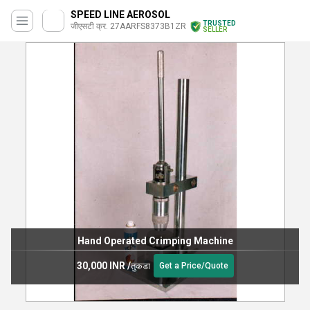
SPEED LINE AEROSOL
TRUSTED
जीएसटी क्र. 27AARFS8373B1ZR
SELLER
Hand Operated Crimping Machine
30,000 INR
/
तुकडा
Get a Price/Quote