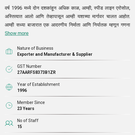
वर्ष 1996 मध्ये दोन दशकांहून अधिक काळ, आम्ही, स्पीड लाइन एरोसोल,
अस्तित्वात आलो आणि तेव्हापासून आम्ही यशाच्या मार्गावर चालत आहोत.
आम्ही सध्या बाजारात एक आदरणीय निर्माता आणि निर्यातक म्हणून गणना
आहोत कारण अपवादात्मक गुणवत्ता उपाय एरोसोल अर्ध-स्वयंचलित क्रिमिंग
Show more
मशीन, एरोसोल गॅस फिलिंग मशीन, एलपीजी बाटली स्टँड आमच्याकडे 100%
Nature of Business
ग्राहक समाधानाचा ट्रॅक रेकॉर्ड आहे कारण आम्ही ग्राहकांच्या अपेक्षांना मागे
Exporter and Manufacturer & Supplier
टाकणारे गॅमट वितरित करण्यास सक्ष
GST Number
27AARFS8373B1ZR
आमची यंत्रणा एलपीजी, सीएनजी आणि संबंधित स्वयंपाक आणि औद्योगिक
वायू निर्मिती करणार्या गॅस एजन्सीं याशिवाय, आमच्या यंत्रणा फार्मास्युटिकल,
Year of Establishment
1996
कॉस्मेटिक, पेय, रासायनिक आणि संबंधित औद्योगिक क्षेत्रांमध्ये द्रव उपाय
पॅकेजिंगसाठी आम्ही या क्षेत्रातील आमच्या सर्व ग्राहकांना वेळेवर वस्तू आणि
Member Since
23 Years
सेवा वितरित करण्याचे वचन देतो कारण वेळेवर त्यांची आवश्यकता पूर्ण करणे
हे आमचे मुख्य प्राधान्य आहे.
No of Staff
15
सर्वोत्तम गुणवत्ता!