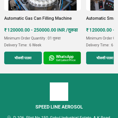
Automatic Gas Can Filling Machine
Automatic Small
₹ 120000.00 - 250000.00 INR /तुकडा
₹ 120000.00 - 
Minimum Order Quantity : 01 तुकडा
Minimum Order Quan
Delivery Time : 6 Week
Delivery Time : 6 
WhatsApp
चौकशी पाठवा
चौकशी पाठवा
Get Latest Price
SPEED LINE AEROSOL
D 106, Plot No 150, Gokul Industrial Estate, A K Road,