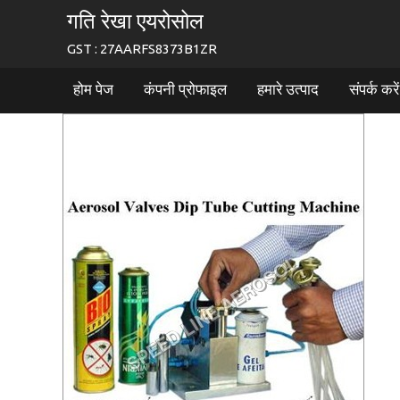
गति रेखा एयरोसोल
GST : 27AARFS8373B1ZR
होम पेज
कंपनी प्रोफाइल
हमारे उत्पाद
संपर्क करें